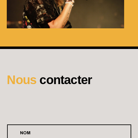
Août 24 2026
JUL
Chateau Gontier
Août 26 - 30 2026
ROCK EN SEINE 2026
Domaine de Saint Cloud
Nous
contacter
Août 26 2026
HOLLYWOOD VAMPIRES
Adidas Arena Paris 18
Août 27 2026
SOS SOLIDARITÉ INCENDIES