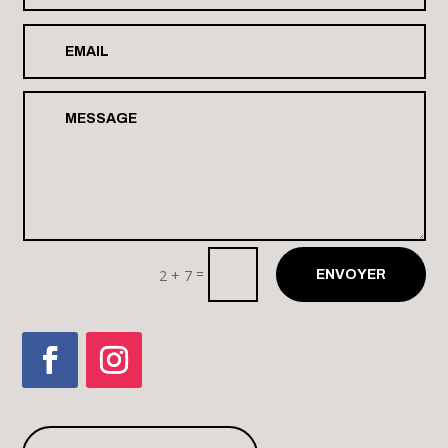
Floirac (33)
Août 28 - 29 2026
SNARKY PUPPY
La Villette Paris
Août 29 2026
AMYL AND THE SNIFFERS
=
2 + 7
ENVOYER
Rock en Seine Paris
Août 29 2026
HAMASAARI
Tresbœuf (35)