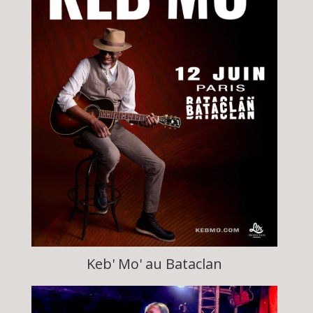
Keb' Mo' au Bataclan