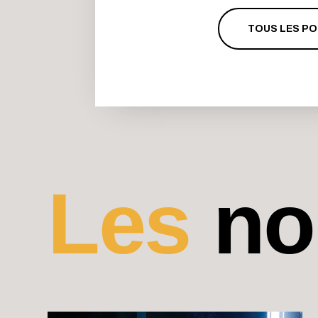
a
TOUS LES P
Les
no