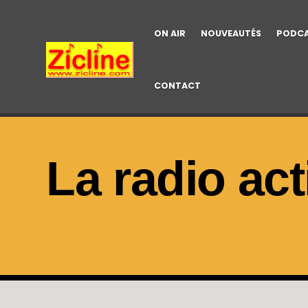
ON AIR
NOUVEAUTÉS
PODC
CONTACT
La radio act