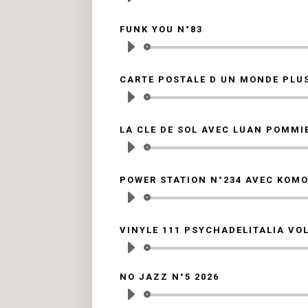
a
FUNK YOU N°83
L
a
CARTE POSTALE D UN MONDE PLUS
L
a
LA CLE DE SOL AVEC LUAN POMMI
L
a
POWER STATION N°234 AVEC KOMO
L
a
VINYLE 111 PSYCHADELITALIA VOL
L
a
NO JAZZ N°5 2026
L