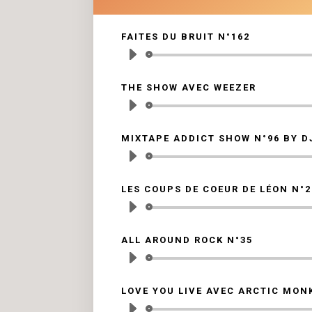
FAITES DU BRUIT N°162
L
a
THE SHOW AVEC WEEZER
L
a
MIXTAPE ADDICT SHOW N°96 BY D
L
a
LES COUPS DE COEUR DE LÉON N°2
L
a
ALL AROUND ROCK N°35
L
a
LOVE YOU LIVE AVEC ARCTIC MON
L