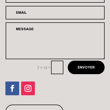
La Villette Paris
Août 29 2026
AMYL AND THE SNIFFERS
Rock en Seine Paris
Août 29 2026
HAMASAARI
=
7 + 13
ENVOYER
Tresbœuf (35)
SEPTEMBRE 2026