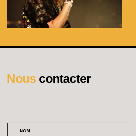
Août 24 2026
JUL
Chateau Gontier
Août 26 - 30 2026
ROCK EN SEINE 2026
Domaine de Saint Cloud
Nous
contacter
Août 26 2026
HOLLYWOOD VAMPIRES
Adidas Arena Paris 18
Août 28 - 29 2026
SNARKY PUPPY