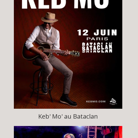
Keb' Mo' au Bataclan