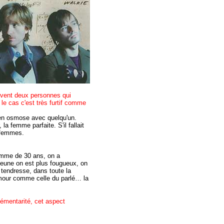
uvent deux personnes qui
le cas c'est très furtif comme
 en osmose avec quelqu'un.
a femme parfaite. S'il fallait
s femmes.
homme de 30 ans, on a
jeune on est plus fougueux, on
tendresse, dans toute la
'amour comme celle du parlé… la
plémentarité, cet aspect