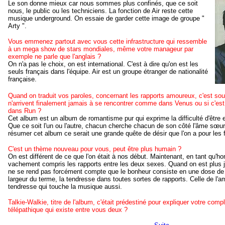
Le son donne mieux car nous sommes plus confinés, que ce soit
nous, le public ou les techniciens. La fonction de Air reste cette
musique underground. On essaie de garder cette image de groupe "
Arty ".
Vous emmenez partout avec vous cette infrastructure qui ressemble
à un mega show de stars mondiales, même votre manageur par
exemple ne parle que l'anglais ?
On n'a pas le choix, on est international. C'est à dire qu'on est les
seuls français dans l'équipe. Air est un groupe étranger de nationalité
française.
Quand on traduit vos paroles, concernant les rapports amoureux, c'est so
n'arrivent finalement jamais à se rencontrer comme dans Venus ou si c'est 
dans Run ?
Cet album est un album de romantisme pur qui exprime la difficulté d'être
Que ce soit l'un ou l'autre, chacun cherche chacun de son côté l'âme sœur, l
résumer cet album ce serait une grande quête de désir que l'on a pour le
C'est un thème nouveau pour vous, peut être plus humain ?
On est différent de ce que l'on était à nos début. Maintenant, en tant qu'
vachement compris les rapports entre les deux sexes. Quand on est plus 
ne se rend pas forcément compte que le bonheur consiste en une dose de 
largeur du terme, la tendresse dans toutes sortes de rapports. Celle de l
tendresse qui touche la musique aussi.
Talkie-Walkie, titre de l'album, c'était prédestiné pour expliquer votre com
télépathique qui existe entre vous deux ?