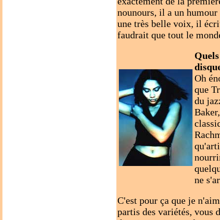
exactement de la première
nounours, il a un humour q
une très belle voix, il écri
faudrait que tout le monde
Quels 
disqu
Oh én
que Tr
du jaz
Baker,
classi
Rachma
qu'arti
nourri
quelqu
ne s'a
C'est pour ça que je n'aim
partis des variétés, vous