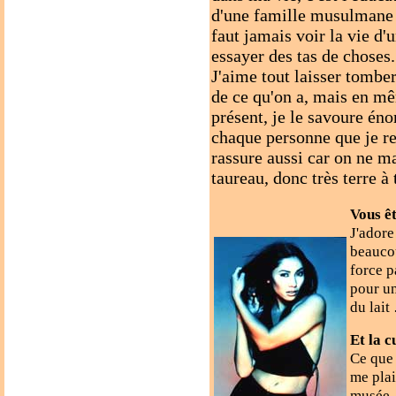
d'une famille musulmane m
faut jamais voir la vie d'u
essayer des tas de choses.
J'aime tout laisser tomber
de ce qu'on a, mais en m
présent, je le savoure éno
chaque personne que je re
rassure aussi car on ne ma
taureau, donc très terre à 
Vous ê
J'adore
beaucou
force p
pour un
du lait
Et la c
Ce que 
me plai
musée, 