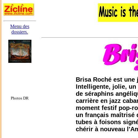
Menu des
dossiers.
Brisa Roché est une 
Intelligente, jolie, 
de séraphins angéliq
Photos DR
carrière en jazz cab
moment festif pop-r
un français maîtrisé
tubes à foisons signé
chérir à nouveau l'A