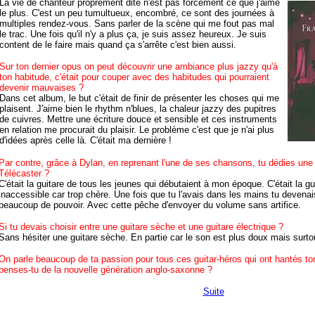
La vie de chanteur proprement dite n'est pas forcément ce que j'aime
le plus. C'est un peu tumultueux, encombré, ce sont des journées à
multiples rendez-vous. Sans parler de la scène qui me fout pas mal
le trac. Une fois qu'il n'y a plus ça, je suis assez heureux. Je suis
content de le faire mais quand ça s'arrête c'est bien aussi.
Sur ton dernier opus on peut découvrir une ambiance plus jazzy qu'à
ton habitude, c'était pour couper avec des habitudes qui pourraient
devenir mauvaises ?
Dans cet album, le but c'était de finir de présenter les choses qui me
plaisent. J'aime bien le rhythm n'blues, la chaleur jazzy des pupitres
de cuivres. Mettre une écriture douce et sensible et ces instruments
en relation me procurait du plaisir. Le problème c'est que je n'ai plus
d'idées après celle là. C'était ma dernière !
Par contre, grâce à Dylan, en reprenant l'une de ses chansons, tu dédies une
Télécaster ?
C'était la guitare de tous les jeunes qui débutaient à mon époque. C'était la gu
inaccessible car trop chère. Une fois que tu l'avais dans les mains tu devenais
beaucoup de pouvoir. Avec cette pêche d'envoyer du volume sans artifice.
Si tu devais choisir entre une guitare sèche et une guitare électrique ?
Sans hésiter une guitare sèche. En partie car le son est plus doux mais surtout 
On parle beaucoup de ta passion pour tous ces guitar-héros qui ont hantés t
penses-tu de la nouvelle génération anglo-saxonne ?
Suite