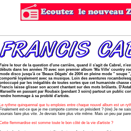
Faire le tour de la question d'une carrière, quand il s'agit de Cabrel, n'e
débuts dans les années 70 avec son premier album 'Ma Ville' country rock
mode disco jusqu'à ce 'Beaux Dégats' de 2004 en pleine mode " soupe ", 
comporté loyalement avec sa musique. Loin des aventures rocambolesq
préoccupé par les inégalités de toutes sortes que cet humaniste chasse
Francis laisse glisser son accent chantant sur des mots brûlants. D'Astaff
Marseille en passant par Roubaix (pendant 3 soirs) partout un public conq
rendre hommage à sa probité d'artiste.
Le rythme quinquennal que tu emploies entre chaque nouvel album est un ryth
Finalement est-ce que je me comporte comme un président ? (rire) Je ne sais
pourrais faire plus vite. Je devrais faire plus vite même. Mais un peu par pare
Cette flemmardise est somme toute le bon côté de la vie d'artiste ?