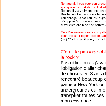
Ne faudrait il pas pour comprendr
épilogue et la mort de Lou Palla
Non car il y a vraiment une cont
Dès le début et pour toute la du
personnage : c'est Lou, qui a gran
désappointée car elle se rend co
auxquelles elle tenait se barrent
On a l'impression que vous quit
pour endosser le perfecto de Ja
(rire) C'est un petit peu ça effect
C'était le passage obl
le rock ?
Pas obligé mais j'avai
l'obligation d'aller c
de choses en 3 ans dan
rencontré beaucoup d'a
partie à New-York où
undergrounds qui me c
transpirer toutes ces
mon existence.