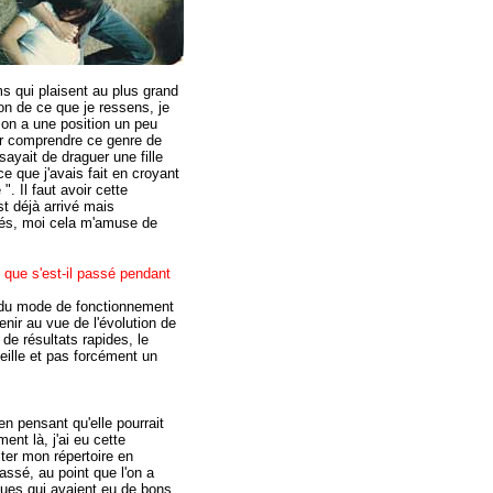
s qui plaisent au plus grand
on de ce que je ressens, je
on a une position un peu
ur comprendre ce genre de
sayait de draguer une fille
ce que j'avais fait en croyant
. Il faut avoir cette
t déjà arrivé mais
sés, moi cela m'amuse de
 que s'est-il passé pendant
sé du mode de fonctionnement
nir au vue de l'évolution de
de résultats rapides, le
eille et pas forcément un
en pensant qu'elle pourrait
ent là, j'ai eu cette
iter mon répertoire en
ssé, au point que l'on a
ques qui avaient eu de bons