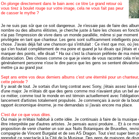
On plonge directement dans le bain avec ce titre Le grand retour où
vous tirez à boulet rouge sur votre image, cela ne vous fait pas peur
de casser le mythe ?
Je ne suis pas sûr que ce soit dangereux. Je n'essaie pas de faire des album
nombre ou des albums élitistes, je cherche juste à faire les choses en foncti
n'ai pas l'impression de vivre dans un monde parallèle, même si par moment 
privilégiée en tant que chanteur. Les gens sont suffisamment intelligents po
chose. J'avais déjà fait une chanson qui s'intitulait : Ce n'est que moi, où j'es
qui s'en foutait complètement de ma poire et quand je lui disais qui j'étais et 
marquer des points, elle disait " Ha oui c'est la chanson préférée de ma mère "
distanciation. Des choses comme ce que je viens de vous raconter cela m'es
généralement personne n'ose le dire parce que les gens se sentent dévalori
mettre ça au grand jour.
Sept ans entre vos deux derniers albums c'est une éternité pour un chanteur,
cette période ?
Il y avait de tout. Je sortais d'un long contrat avec Sony, j'étais assez las
d'une major. Je m'étais dit que des gens comme moi n'avaient plus un bel ave
ce métier, comme tout le monde en est témoin actuellement avec l'obligation 
lancement d'artistes totalement propulsés. Je commençais à avoir de la bout
rapport économique énorme, je me demandais si j'avais encore ma place.
C'est dur ce que vous dites.
Oui mais je m'étais habitué à cette idée. Je continuais à faire de la musique 
être interprétée par d'autres artistes. Je pensais aussi produire… Et à ce mom
proposition de venir chanter un soir aux Nuits Botaniques de Bruxelles, revis
compagnie de Vincent Burgalat et de ses AS Dragon. Tout s'est super bien pa
reproduit ce spectacle à la Cité de la Musique. Des gens de maisons de dis