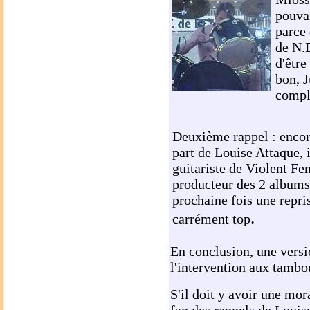
pouva
parce 
de N.D
d'être
bon, 
compl
Deuxième rappel : encor
part de Louise Attaque,
guitariste de Violent F
producteur des 2 albums
prochaine fois une repri
.
carrément top
En conclusion, une versi
l'intervention aux tambo
S'il doit y avoir une mora