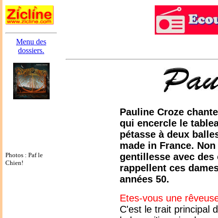
Menu des
dossiers.
Pauline Croze chante
qui encercle le tablea
pétasse à deux balles
made in France. Non !
Photos : Paf le
gentillesse avec des
Chien!
rappellent ces dames
années 50.
Etes-vous une rêveus
C'est le trait principa