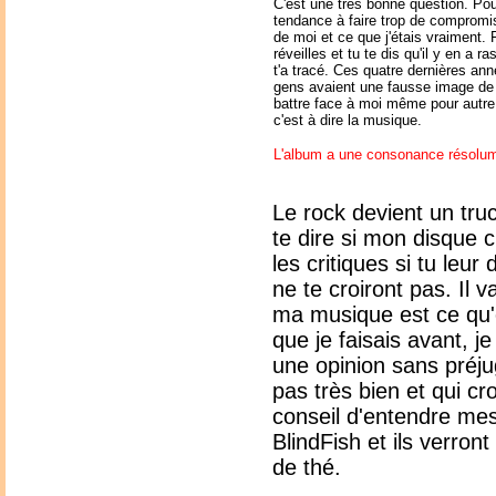
C'est une très bonne question. Pour
tendance à faire trop de compromis
de moi et ce que j'étais vraiment.
réveilles et tu te dis qu'il y en a r
t'a tracé. Ces quatre dernières ann
gens avaient une fausse image de 
battre face à moi même pour autre
c'est à dire la musique.
L'album a une consonance résolum
Le rock devient un tru
te dire si mon disque c
les critiques si tu leur
ne te croiront pas. Il 
ma musique est ce qu'e
que je faisais avant, j
une opinion sans préj
pas très bien et qui croi
conseil d'entendre m
BlindFish et ils verro
de thé.