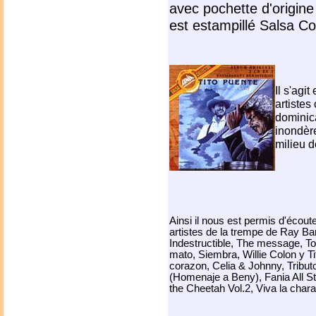
avec pochette d'origin
est estampillé Salsa Co
Il s'agi
artistes
dominica
inondère
milieu 
Ainsi il nous est permis d'écoute
artistes de la trempe de Ray Bar
Indestructible, The message, To
mato, Siembra, Willie Colon y Ti
corazon, Celia & Johnny, Tribut
(Homenaje a Beny), Fania All Sta
the Cheetah Vol.2, Viva la char