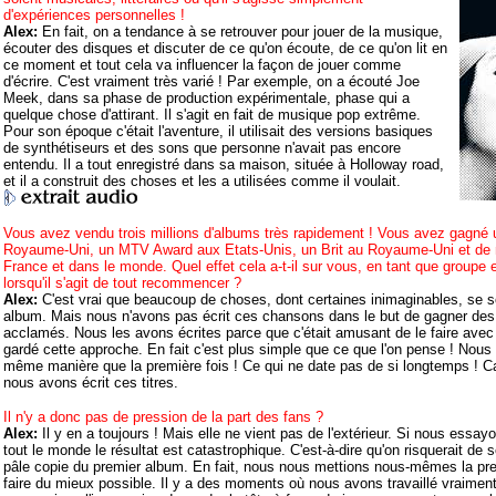
d'expériences personnelles !
Alex:
En fait, on a tendance à se retrouver pour jouer de la musique,
écouter des disques et discuter de ce qu'on écoute, de ce qu'on lit en
ce moment et tout cela va influencer la façon de jouer comme
d'écrire. C'est vraiment très varié ! Par exemple, on a écouté Joe
Meek, dans sa phase de production expérimentale, phase qui a
quelque chose d'attirant. Il s'agit en fait de musique pop extrême.
Pour son époque c'était l'aventure, il utilisait des versions basiques
de synthétiseurs et des sons que personne n'avait pas encore
entendu. Il a tout enregistré dans sa maison, située à Holloway road,
et il a construit des choses et les a utilisées comme il voulait.
Vous avez vendu trois millions d'albums très rapidement ! Vous avez gagné 
Royaume-Uni, un MTV Award aux Etats-Unis, un Brit au Royaume-Uni et de 
France et dans le monde. Quel effet cela a-t-il sur vous, en tant que group
lorsqu'il s'agit de tout recommencer ?
Alex:
C'est vrai que beaucoup de choses, dont certaines inimaginables, se 
album. Mais nous n'avons pas écrit ces chansons dans le but de gagner de
acclamés. Nous les avons écrites parce que c'était amusant de le faire ave
gardé cette approche. En fait c'est plus simple que ce que l'on pense ! Nous
même manière que la première fois ! Ce qui ne date pas de si longtemps ! Ca
nous avons écrit ces titres.
Il n'y a donc pas de pression de la part des fans ?
Alex:
Il y en a toujours ! Mais elle ne vient pas de l'extérieur. Si nous essay
tout le monde le résultat est catastrophique. C'est-à-dire qu'on risquerait de 
pâle copie du premier album. En fait, nous nous mettions nous-mêmes la pr
faire du mieux possible. Il y a des moments où nous avons travaillé vraiment 