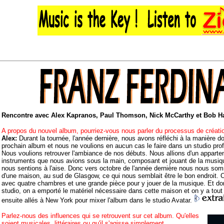
Rencontre avec Alex Kapranos, Paul Thomson, Nick McCarthy et Bob Ha
A propos du nouvel album, pourriez-vous nous parler du processus de créatio
Alex:
Durant la tournée, l'année dernière, nous avons réfléchi à la manière don
prochain album et nous ne voulions en aucun cas le faire dans un studio pro
Nous voulions retrouver l'ambiance de nos débuts. Nous allions d'un appartemen
instruments que nous avions sous la main, composant et jouant de la musiq
nous sentions à l'aise. Donc vers octobre de l'année dernière nous nous so
d'une maison, au sud de Glasgow, ce qui nous semblait être le bon endroit. 
avec quatre chambres et une grande pièce pour y jouer de la musique. Et donc
studio, on a emporté le matériel nécessaire dans cette maison et on y a to
ensuite allés à New York pour mixer l'album dans le studio Avatar.
Parlez-nous des influences qui se retrouvent sur cet album. Qu'elles
soient musicales, littéraires ou qu'il s'agisse simplement