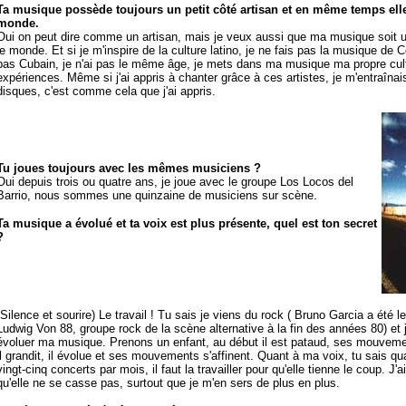
Ta musique possède toujours un petit côté artisan et en même temps elle 
monde.
Oui on peut dire comme un artisan, mais je veux aussi que ma musique soit 
le monde. Et si je m'inspire de la culture latino, je ne fais pas la musique d
pas Cubain, je n'ai pas le même âge, je mets dans ma musique ma propre cul
expériences. Même si j'ai appris à chanter grâce à ces artistes, je m'entraînai
disques, c'est comme cela que j'ai appris.
Tu joues toujours avec les mêmes musiciens ?
Oui depuis trois ou quatre ans, je joue avec le groupe Los Locos del
Barrio, nous sommes une quinzaine de musiciens sur scène.
Ta musique a évolué et ta voix est plus présente, quel est ton secret
?
(Silence et sourire) Le travail ! Tu sais je viens du rock ( Bruno Garcia a été l
Ludwig Von 88, groupe rock de la scène alternative à la fin des années 80) et j'a
évoluer ma musique. Prenons un enfant, au début il est pataud, ses mouveme
il grandit, il évolue et ses mouvements s'affinent. Quant à ma voix, tu sais qua
vingt-cinq concerts par mois, il faut la travailler pour qu'elle tienne le coup. J'
qu'elle ne se casse pas, surtout que je m'en sers de plus en plus.