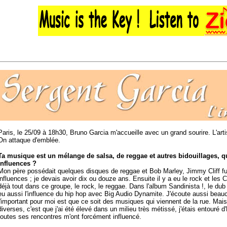
Paris, le 25/09 à 18h30, Bruno Garcia m'accueille avec un grand sourire. L'artist
On attaque d'emblée.
Ta musique est un mélange de salsa, de reggae et autres bidouillages, qu
influences ?
Mon père possédait quelques disques de reggae et Bob Marley, Jimmy Cliff f
influences ; je devais avoir dix ou douze ans. Ensuite il y a eu le rock et les 
déjà tout dans ce groupe, le rock, le reggae. Dans l'album Sandinista !, le dub et
eu aussi l'influence du hip hop avec Big Audio Dynamite. J'écoute aussi beaucou
l'important pour moi est que ce soit des musiques qui viennent de la rue. Mais
diverses, c'est que j'ai été élevé dans un milieu très métissé, j'étais entouré 
toutes ses rencontres m'ont forcément influencé.