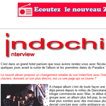
C'est dans un grand hotel parisien que nous avions rendez-vous avec Nicola Si
quelques jours avant la sortie de l'album et les premières dates du Paradize 
Le nouvel album propose un changement notable du son Indochine avec l'int
claviers, donnant un son plus électro, est ce une page qui se tourne ?
A chaque album c'est de toute façon une p
déjà pensé depuis le milieu de Dancetaria
trilogie commencée avec Wax, le début d
groupe avec un album plus brit-pop, la s
était plus sombre avec des morceaux plu
devrait conclure avec cette ambiance un