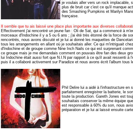
je voulais aller vers un rock implacable, 
plus de bruit car c'est ce qu'il manque ac
des Smashing Pumpkins et Marilyn Manso
française.
Il semble que tu ais laissé une place plus importante aux diverses collaborat
Effectivement j'ai rencontré un jeune fan : Oli de Sat, qui a commencé à m'
morceaux d'Indochine il y a 5 ou 6 ans ; j'ai été très étonné de la force de 
rencontrés, nous avons discuté et je lui ai donné les maquettes de Dancetaria, 
tous les arrangements en allant où je souhaitais aller. Ce qui m'intriguait chez l
d'Indochine et de groupe comme Nine Inch Nails ce qui est surprenant comm
ce groupe mais je me demandais comment on pouvais être fan des deux grou
lui Indochine était aussi fort que N.I.N par rapport à ce qu'il avait ressenti à l'é
puis il a collaboré activement sur Paradize et nous avons écrit l'album tous l
Phil Delire lui a aidé à l'infrastructure e
parfaitement enregistrer la batterie, le so
toute la production. Gareth Jones est tou
souhaitais conserver la même équipe que 
est responsable à 60% du son, nous avion
préparation et je lui ai laissé ensuite cart