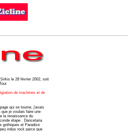
rkis le 28 février 2002, soit
Tour.
égration de machines et de
age qui se tourne, j'avais
 que je voulais faire une
e la renaissance du
econde étape : Dancetaria
s gothiques et Paradize
 peu indus rock parce que