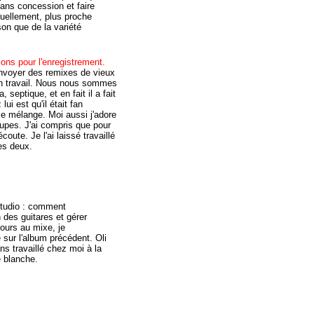
sans concession et faire
tuellement, plus proche
n que de la variété
ions pour l'enregistrement.
envoyer des remixes de vieux
son travail. Nous nous sommes
septique, et en fait il a fait
ui est qu'il était fan
e mélange. Moi aussi j'adore
pes. J'ai compris que pour
coute. Je l'ai laissé travaillé
es deux.
n studio : comment
n des guitares et gérer
jours au mixe, je
sur l'album précédent. Oli
s travaillé chez moi à la
e blanche.