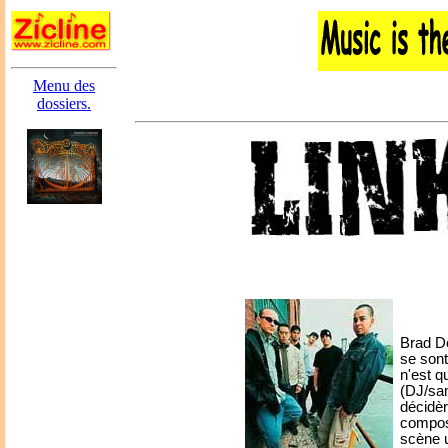
Menu des
dossiers.
Brad De
se sont
n'est q
(DJ/sam
décidèr
compose
scène u