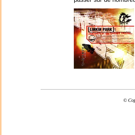
© Cop