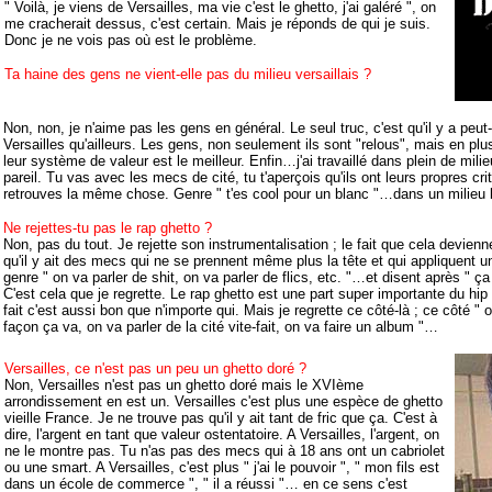
" Voilà, je viens de Versailles, ma vie c'est le ghetto, j'ai galéré ", on
me cracherait dessus, c'est certain. Mais je réponds de qui je suis.
Donc je ne vois pas où est le problème.
Ta haine des gens ne vient-elle pas du milieu versaillais ?
Non, non, je n'aime pas les gens en général. Le seul truc, c'est qu'il y a peut
Versailles qu'ailleurs. Les gens, non seulement ils sont "relous", mais en plus
leur système de valeur est le meilleur. Enfin…j'ai travaillé dans plein de milie
pareil. Tu vas avec les mecs de cité, tu t'aperçois qu'ils ont leurs propres crit
retrouves la même chose. Genre " t'es cool pour un blanc "…dans un milieu bo
Ne rejettes-tu pas le rap ghetto ?
Non, pas du tout. Je rejette son instrumentalisation ; le fait que cela devie
qu'il y ait des mecs qui ne se prennent même plus la tête et qui appliquent 
genre " on va parler de shit, on va parler de flics, etc. "…et disent après " ça y'
C'est cela que je regrette. Le rap ghetto est une part super importante du hip
fait c'est aussi bon que n'importe qui. Mais je regrette ce côté-là ; ce côté " o
façon ça va, on va parler de la cité vite-fait, on va faire un album "…
Versailles, ce n'est pas un peu un ghetto doré ?
Non, Versailles n'est pas un ghetto doré mais le XVIème
arrondissement en est un. Versailles c'est plus une espèce de ghetto
vieille France. Je ne trouve pas qu'il y ait tant de fric que ça. C'est à
dire, l'argent en tant que valeur ostentatoire. A Versailles, l'argent, on
ne le montre pas. Tu n'as pas des mecs qui à 18 ans ont un cabriolet
ou une smart. A Versailles, c'est plus " j'ai le pouvoir ", " mon fils est
dans un école de commerce ", " il a réussi "… en ce sens c'est