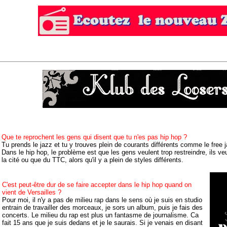
Que te reprochent les gens qui disent que tu n'es pas hip hop ?
Tu prends le jazz et tu y trouves plein de courants différents comme le free ja
Dans le hip hop, le problème est que les gens veulent trop restreindre, ils ve
la cité ou que du TTC, alors qu'il y a plein de styles différents.
C'est peut-être dur de se faire accepter dans le hip hop quand on
vient de Versailles ?
Pour moi, il n'y a pas de milieu rap dans le sens où je suis en studio
entrain de travailler des morceaux, je sors un album, puis je fais des
concerts. Le milieu du rap est plus un fantasme de journalisme. Ca
fait 15 ans que je suis dedans et je le saurais. Si je venais en disant