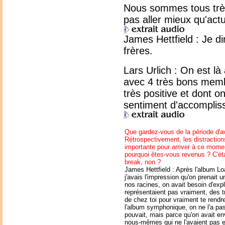
Nous sommes tous très 
pas aller mieux qu'act
James Hettfield : Je d
frères.
Lars Urlich : On est là
avec 4 très bons membr
très positive et dont 
sentiment d'accomplis
Que gardez-vous de la période d'av
Rétrospectivement, les distraction
importante pour arriver à ce mome
pourquoi êtes-vous revenus ? C'éta
break, non ?
James Hettfield : Après l'album L
j'avais l'impression qu'on prenait 
nos racines, on avait besoin d'exp
représentaient pas vraiment, des t
de chez toi pour vraiment te rendr
l'album symphonique, on ne l'a pa
pouvait, mais parce qu'on avait env
nous-mêmes qui ne l'avaient pas e