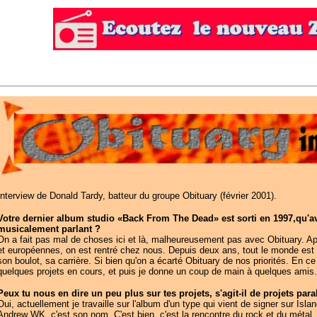
Interview de Donald Tardy, batteur du groupe Obituary (février 2001).
Votre dernier album studio «Back From The Dead» est sorti en 1997,qu'av
musicalement parlant ?
On a fait pas mal de choses ici et là, malheureusement pas avec Obituary. A
et européennes, on est rentré chez nous. Depuis deux ans, tout le monde est t
son boulot, sa carrière. Si bien qu'on a écarté Obituary de nos priorités. En ce
quelques projets en cours, et puis je donne un coup de main à quelques amis.
Peux tu nous en dire un peu plus sur tes projets, s'agit-il de projets para
Oui, actuellement je travaille sur l'album d'un type qui vient de signer sur Isl
Andrew WK, c'est son nom. C'est bien, c'est la rencontre du rock et du métal,