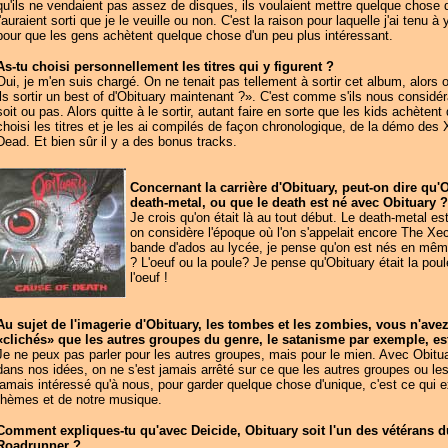
qu'ils ne vendaient pas assez de disques, ils voulaient mettre quelque chose 
l'auraient sorti que je le veuille ou non. C'est la raison pour laquelle j'ai tenu 
pour que les gens achètent quelque chose d'un peu plus intéressant.
As-tu choisi personnellement les titres qui y figurent ?
Oui, je m'en suis chargé. On ne tenait pas tellement à sortir cet album, alors o
ils sortir un best of d'Obituary maintenant ?». C'est comme s'ils nous consid
soit ou pas. Alors quitte à le sortir, autant faire en sorte que les kids achètent
choisi les titres et je les ai compilés de façon chronologique, de la démo de
Dead. Et bien sûr il y a des bonus tracks.
Concernant la carrière d'Obituary, peut-on dire qu'O
death-metal, ou que le death est né avec Obituary ?
Je crois qu'on était là au tout début. Le death-metal es
on considère l'époque où l'on s'appelait encore The Xe
bande d'ados au lycée, je pense qu'on est nés en même
? L'oeuf ou la poule? Je pense qu'Obituary était la poul
l'oeuf !
Au sujet de l'imagerie d'Obituary, les tombes et les zombies, vous n'ave
«clichés» que les autres groupes du genre, le satanisme par exemple, est
Je ne peux pas parler pour les autres groupes, mais pour le mien. Avec Obituar
dans nos idées, on ne s'est jamais arrêté sur ce que les autres groupes ou les
jamais intéressé qu'à nous, pour garder quelque chose d'unique, c'est ce qui exp
thèmes et de notre musique.
Comment expliques-tu qu'avec Deicide, Obituary soit l'un des vétérans d
Roadrunner ?