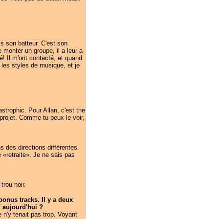
ois son batteur. C'est son
 monter un groupe, il a leur a
ré! Il m'ont contacté, et quand
s les styles de musique, et je
astrophic. Pour Allan, c'est the
projet. Comme tu peux le voir,
s des directions différentes.
 «retraite». Je ne sais pas
trou noir.
onus tracks. Il y a deux
' aujourd'hui ?
 n'y tenait pas trop. Voyant