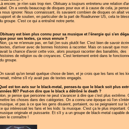
Là encore, je n'en sais trop rien. Obituary a toujours entretenu une relation d
label. On a vendu beaucoup de disques pour eux et à cause de cela, je pense 
à nous ignorer. Nous connaissant, ils savaient combien de disques on allait 
support et de soutien, en particulier de la part de Roadrunner US, cela te bless
du groupe. C'est ce qui a entraîné notre perte.
Obituary est bien plus connu pour sa musique et l'énergie qui s'en dég
que pour ses textes, ça vous ennuie ?
Non, ça ne m'ennuie pas, en fait j'en suis plutôt fier. C'est bien de savoir écri
textes, d'arriver avec de bonnes histoires à raconter. Mais on savait que mon 
avait la chance d'avoir cette voix, alors pourquoi raconter des banalités, des
histoires de religion ou de croyances. C'est lentement entré dans le fonction
du groupe.
On savait qu'on tenait quelque chose de bien, et je crois que les fans et les k
venait, même s'il n'y avait pas de textes engagés.
Quel est ton avis sur le black-metal, penses-tu que le black soit plus ex
années 80? Peut-on dire que le black a détrôné le death ?
Non, je pense que personne ne peut s'avancer à dire que c'est plus extrême. C
mettre les choses dans des catégories. On a connu une époque où l'on s'intére
musique, et pas à ce que les gens disaient, portaient, ou se peignaient sur la 
ce qui intéressait les fans et les kids: la musique. C'est ça le plus important.
musique originale et puissante. Et s'il y a un groupe de black-metal capable de
bien le connaître !