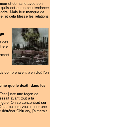
'amour et de haine avec son
qu'ils ont eu un peu tendance
vendre. Mais leur manque de
e, et cela blesse les relations
age
re des
frère
nement
ids comprenaient bien d'où l'on
trême que le death dans les
'est juste une façon de
ssait avant tout à la
figure. On se concentrait sur
 On a toujours voulu jouer une
 détrôner Obituary, j'aimerais