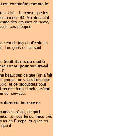
ui est considéré comme le
tats-Unis. Je pense que les
 des années 90. Maintenant il
 comme des groupes de heavy
aussi ces groupes.
lement de façons d'écrire la
nd. Les gens se laissent
ec Scott Burns du studio
ke connu pour son travail
 ?
e beaucoup ce que l'on a fait
re groupe, on voulait changer
udio, et de producteur pour
 Prendre Jamie Locke, c'était
un de nouveau.
e dernière tournée en
urnée il s'agit, de quel
tenus, et nous lui sommes très
jouer en Europe, et qu'on en
nquent.