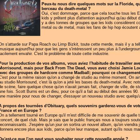
Peux-tu nous dire quelques mots sur la Floride, q
berceau du death-metal ?
Oui, c'est dommage, parce que cela touche tous les E
kids y prêtent plus d'attention aujourd'hui qu'au début
y a des tonnes de groupes que les kids considèrent
metal ou de metal, mais les fans de hip hop écoutent 
On s'attarde sur Papa Roach ou Limp Bizkit, toute cette merde, mais il y a tel
musique aujourd'hui pour que les gens s'intéressent un peu plus à l'undergrou
facilement envahir. C'est le problème de toute cette industrie.
Pour la production de vos albums, vous aviez l'habitude de travailler av
Morrisound, mais pour Back From The Dead, vous avez choisi Jamie Loc
avec des groupes de hardcore comme Madball; pourquoi ce changement
C'est pour la même raison qu'on a changé de studio au même moment. On aim
au studio Morrisound, c'est là qu'on a jeté les bases du death-metal. Avec not
de scène, faire quelque chose qu'on n'avait jamais fait, changer de ville, de st
une fois. Scott Burns est un dieu, pour ce qu'il a fait au début des années 90.
une manière pour nous de changer, d'essayer un nouveau studio avec quelqu'
A propos des tournées d'Obituary, quels souvenirs garderez-vous de votr
France et en Europe ?
On a tellement tourné en Europe qu'il m'est difficile de me souvenir de quelle to
concert, de quel club. Mais je sais que le public français nous a toujours sou
reconnaissants. J'espère qu'un jour on sortira un nouvel album, qu'on viendra 
donnera encore plus aux kids, parce qu'on leur manque, autant qu'ils nous ma
Qu'est-ce que l'on peut vous souhaiter pour cette nouvelle année ?