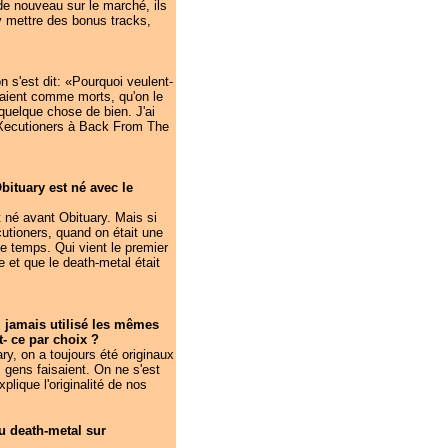
de nouveau sur le marché, ils
à y mettre des bonus tracks,
n s'est dit: «Pourquoi veulent-
éraient comme morts, qu'on le
 quelque chose de bien. J'ai
s Xecutioners à Back From The
bituary est né avec le
t né avant Obituary. Mais si
cutioners, quand on était une
 temps. Qui vient le premier
e et que le death-metal était
z jamais utilisé les mêmes
- ce par choix ?
y, on a toujours été originaux
 gens faisaient. On ne s'est
lique l'originalité de nos
u death-metal sur