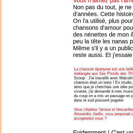
Vous n'aimez pas l'am
Non pas du tout, je n
d'années. Cette histoir
On l'a utilisé, plus pou
chansons d'amour pour
des nénettes de mon âg
peu la tête les nanas 
Même s'il y a un public 
reste aussi. Et j'essa
La chanson éponyme est une bell
mélangée aux Sex Pistols des 70'
Scoop : J'ai travaillé avec Malcol
chanson était un twist ! En studio
alors que je cherchais une idée po
vivante, j'ai demandé à mes musici
du coup on a mis un passage en p
dans le sud puissent pogoter.
Vous chantez l'amour et brocardez 
Alexandre Jardin, vous proposait u
accepteriez-vous ?
Evidemment ! C'est une