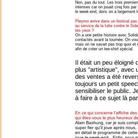
Non, pas du tout. Les trois premie
intenses car on jouait cinq fois pa
le week-end, donc on a largement l
Pleymo arrive dans un festival pas 
au service de la lutte contre le Si
tes yeux ?
On a une petite histoire avec Solida
contactés avant la tournée. On vou
mais on ne savait pas trop quoi et 
afin de créer un tee-shirt spécial.
Il était un peu éloigné 
plus "artistique", avec
des ventes a été revers
toujours un petit speec
sensibiliser le public.
à faire à ce sujet là pa
En ce qui concerne l'affiche des
qui êtes-vous le plus heureux de
Alain Bashung, car je suis comp
super fier qu'il joue après nous,
en détail le programme de cette 
joue le week-end…Enfin, pour mo