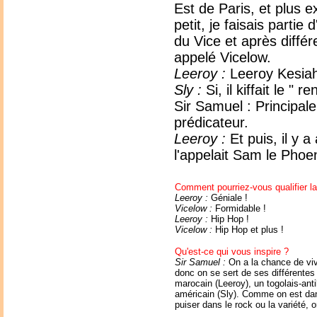
Est de Paris, et plus 
petit, je faisais parti
du Vice et après diffé
appelé Vicelow.
Leeroy :
Leeroy Kesiah p
Sly :
Si, il kiffait le "
Sir Samuel : Principal
prédicateur.
Leeroy :
Et puis, il y a
l'appelait Sam le Phoe
Comment pourriez-vous qualifier l
Leeroy :
Géniale !
Vicelow :
Formidable !
Leeroy :
Hip Hop !
Vicelow :
Hip Hop et plus !
Qu'est-ce qui vous inspire ?
Sir Samuel :
On a la chance de viv
donc on se sert de ses différentes 
marocain (Leeroy), un togolais-antil
américain (Sly). Comme on est da
puiser dans le rock ou la variété, o