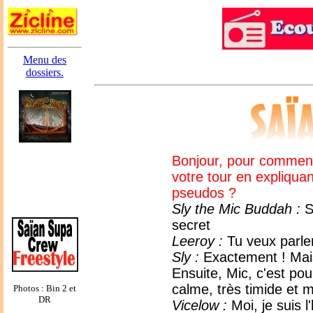
Menu des
dossiers.
Bonjour, pour commenc
votre tour en expliquan
pseudos ?
Sly the Mic Buddah :
S
secret
Leeroy :
Tu veux parler
Sly :
Exactement ! Mais
Ensuite, Mic, c'est pou
calme, très timide et m
Photos : Bin 2 et
DR
Vicelow :
Moi, je suis l