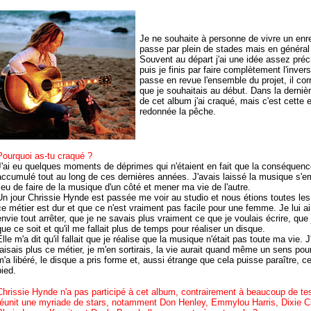
Je ne souhaite à personne de vivre un en
passe par plein de stades mais en général j
Souvent au départ j'ai une idée assez préc
puis je finis par faire complètement l'inver
passe en revue l'ensemble du projet, il c
que je souhaitais au début. Dans la derniè
de cet album j'ai craqué, mais c'est cette 
redonnée la pêche.
Pourquoi as-tu craqué ?
J'ai eu quelques moments de déprimes qui n'étaient en fait que la conséquen
accumulé tout au long de ces dernières années. J'avais laissé la musique s'
lieu de faire de la musique d'un côté et mener ma vie de l'autre.
Un jour Chrissie Hynde est passée me voir au studio et nous étions toutes les
ce métier est dur et que ce n'est vraiment pas facile pour une femme. Je lui ai 
envie tout arrêter, que je ne savais plus vraiment ce que je voulais écrire, que j
que ce soit et qu'il me fallait plus de temps pour réaliser un disque.
Elle m'a dit qu'il fallait que je réalise que la musique n'était pas toute ma vie. 
faisais plus ce métier, je m'en sortirais, la vie aurait quand même un sens pour
m'a libéré, le disque a pris forme et, aussi étrange que cela puisse paraître,
pied.
Chrissie Hynde n'a pas participé à cet album, contrairement à beaucoup de te
réunit une myriade de stars, notamment Don Henley, Emmylou Harris, Dixie Ch