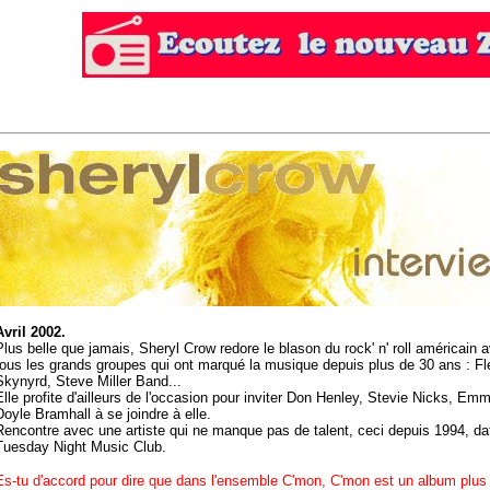
Avril 2002.
Plus belle que jamais, Sheryl Crow redore le blason du rock' n' roll américain 
tous les grands groupes qui ont marqué la musique depuis plus de 30 ans : F
Skynyrd, Steve Miller Band...
Elle profite d'ailleurs de l'occasion pour inviter Don Henley, Stevie Nicks, Em
Doyle Bramhall à se joindre à elle.
Rencontre avec une artiste qui ne manque pas de talent, ceci depuis 1994, da
Tuesday Night Music Club.
Es-tu d'accord pour dire que dans l'ensemble C'mon, C'mon est un album plus 