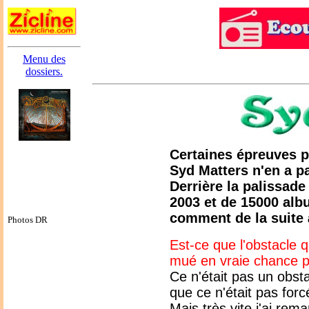
Menu des
dossiers.
Certaines épreuves p
Syd Matters n'en a p
Derrière la palissad
2003 et de 15000 alb
comment de la suite 
Photos DR
Est-ce que l'obstacle 
mué en vraie chance p
Ce n'était pas un obsta
que ce n'était pas for
Mais très vite j'ai re