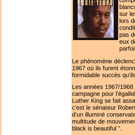
compr
blanc
sur l
lors 
condi
pas d
eux d
parfoi
Le phénomène déclenche
1967 où ils furent étonné
formidable succès qu'il
Les années 1967/1968 a
campagne pour l'égalité
Luther King se fait as
c'est le sénateur Rober
d'un illuminé conservat
multitude de mouvements
black is beautiful ".