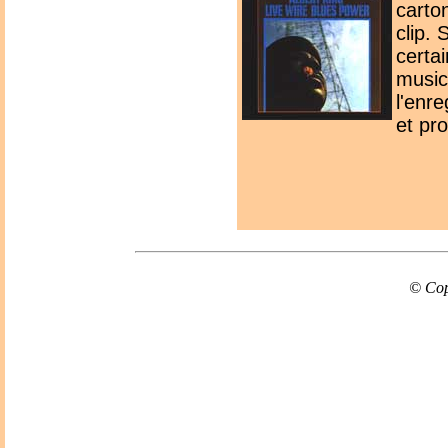
carto
clip.
certa
music
l'enre
et pr
© Cop