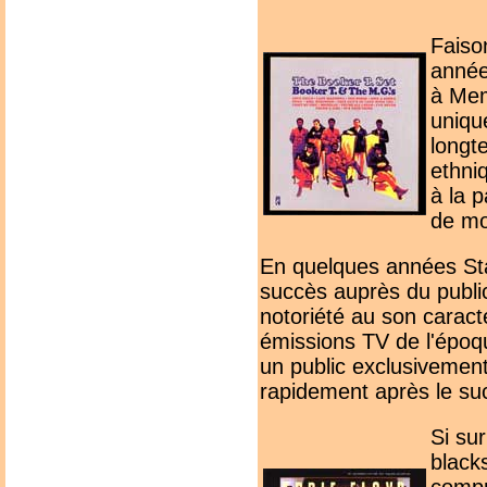
Faison
année
à Mem
uniqu
longt
ethniq
à la 
de mo
En quelques années Stax
succès auprès du public 
notoriété au son caracté
émissions TV de l'époq
un public exclusivemen
rapidement après le su
Si su
black