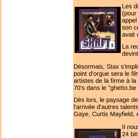
Les d
(pour 
appel
son co
avait 
La re
devin
Désormais, Stax s'impli
point d'orgue sera le f
artistes de la firme à 
70's dans le "ghetto.be
Dès lors, le paysage de
l'arrivée d'autres talen
Gaye, Curtis Mayfield, e
Il no
24 bi