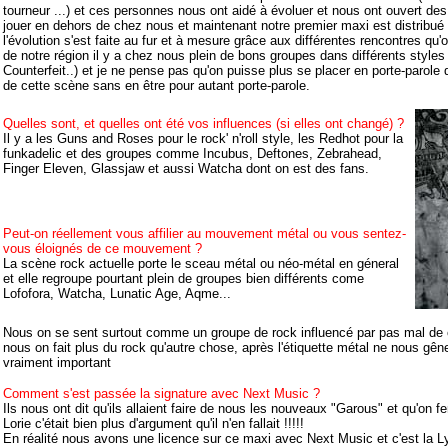
tourneur ...) et ces personnes nous ont aidé à évoluer et nous ont ouvert d
jouer en dehors de chez nous et maintenant notre premier maxi est distribué
l'évolution s'est faite au fur et à mesure grâce aux différentes rencontres qu'
de notre région il y a chez nous plein de bons groupes dans différents style
Counterfeit..) et je ne pense pas qu'on puisse plus se placer en porte-parole q
de cette scène sans en être pour autant porte-parole.
Quelles sont, et quelles ont été vos influences (si elles ont changé) ?
Il y a les Guns and Roses pour le rock' n'roll style, les Redhot pour la
funkadelic et des groupes comme Incubus, Deftones, Zebrahead,
Finger Eleven, Glassjaw et aussi Watcha dont on est des fans.
Peut-on réellement vous affilier au mouvement métal ou vous sentez-
vous éloignés de ce mouvement ?
La scène rock actuelle porte le sceau métal ou néo-métal en géneral
et elle regroupe pourtant plein de groupes bien différents come
Lofofora, Watcha, Lunatic Age, Aqme...
Nous on se sent surtout comme un groupe de rock influencé par pas mal de 
nous on fait plus du rock qu'autre chose, après l'étiquette métal ne nous gêne 
vraiment important
Comment s'est passée la signature avec Next Music ?
Ils nous ont dit qu'ils allaient faire de nous les nouveaux "Garous" et qu'on f
Lorie c'était bien plus d'argument qu'il n'en fallait !!!!!
En réalité nous avons une licence sur ce maxi avec Next Music et c'est la L