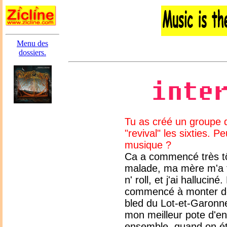
Menu des
dossiers.
Tu as créé un groupe d
"revival" les sixties. 
musique ?
Ca a commencé très tôt,
malade, ma mère m'a fi
n' roll, et j'ai hallucin
commencé à monter de
bled du Lot-et-Garonne
mon meilleur pote d'e
ensemble, quand on étai