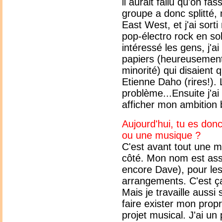
il aurait fallu qu'on fa
groupe a donc splitté, 
East West, et j'ai sort
pop-électro rock en sol
intéressé les gens, j'
papiers (heureusement
minorité) qui disaient q
Etienne Daho (rires!). L
problème...Ensuite j'ai
afficher mon ambition bi
Aujourd'hui, tu es don
ou une musique ?
C'est avant tout une m
côté. Mon nom est ass
encore Dave), pour lesq
arrangements. C'est ça,
Mais je travaille aussi
faire exister mon prop
projet musical. J'ai u