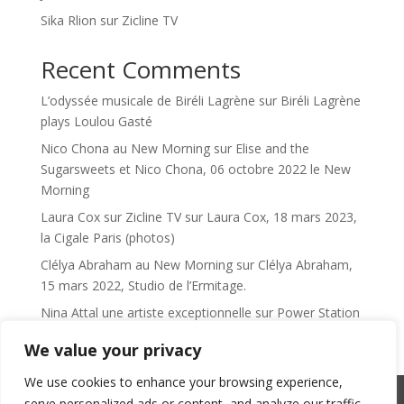
Sika Rlion sur Zicline TV
Recent Comments
L’odyssée musicale de Biréli Lagrène
sur
Biréli Lagrène
plays Loulou Gasté
Nico Chona au New Morning
sur
Elise and the
Sugarsweets et Nico Chona, 06 octobre 2022 le New
Morning
Laura Cox sur Zicline TV
sur
Laura Cox, 18 mars 2023,
la Cigale Paris (photos)
Clélya Abraham au New Morning
sur
Clélya Abraham,
15 mars 2022, Studio de l’Ermitage.
Nina Attal une artiste exceptionnelle
sur
Power Station
We value your privacy
We use cookies to enhance your browsing experience,
serve personalized ads or content, and analyze our traffic.