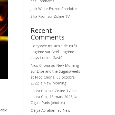
des Lombards
Jack White Frozen Charlotte
Sika Rlion sur Zicline TV
Recent
Comments
L’odyssée musicale de Biréli
Lagrène
sur
Biréli Lagrène
plays Loulou Gasté
Nico Chona au New Morning
sur
Elise and the Sugarsweets
et Nico Chona, 06 octobre
2022 le New Morning
Laura Cox sur Zicline TV
sur
Laura Cox, 18 mars 2023, la
Cigale Paris (photos)
table
Clélya Abraham au New