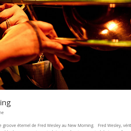
ing
me
groove éternel de Fred Wesley au New Morning. Fred Wesley, véri