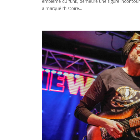
emblème du funk, demeure une figure incontourn
a marqué l’histoire...