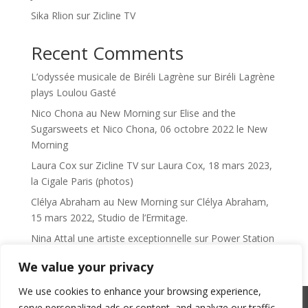
Sika Rlion sur Zicline TV
Recent Comments
L’odyssée musicale de Biréli Lagrène
sur
Biréli Lagrène
plays Loulou Gasté
Nico Chona au New Morning
sur
Elise and the
Sugarsweets et Nico Chona, 06 octobre 2022 le New
Morning
Laura Cox sur Zicline TV
sur
Laura Cox, 18 mars 2023,
la Cigale Paris (photos)
Clélya Abraham au New Morning
sur
Clélya Abraham,
15 mars 2022, Studio de l’Ermitage.
Nina Attal une artiste exceptionnelle
sur
Power Station
We value your privacy
We use cookies to enhance your browsing experience,
serve personalized ads or content, and analyze our traffic.