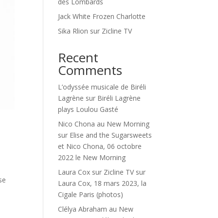
des Lombards
Jack White Frozen Charlotte
Sika Rlion sur Zicline TV
Recent
Comments
L’odyssée musicale de Biréli
Lagrène
sur
Biréli Lagrène
plays Loulou Gasté
Nico Chona au New Morning
sur
Elise and the Sugarsweets
et Nico Chona, 06 octobre
2022 le New Morning
Laura Cox sur Zicline TV
sur
se
Laura Cox, 18 mars 2023, la
Cigale Paris (photos)
Clélya Abraham au New