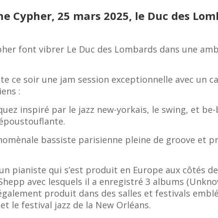
he Cypher, 25 mars 2025, le Duc des Lom
ypher font vibrer Le Duc des Lombards dans une am
te ce soir une jam session exceptionnelle avec un ca
ens :
ez inspiré par le jazz new-yorkais, le swing, et be-b
 époustouflante.
nomènale bassiste parisienne pleine de groove et p
un pianiste qui s’est produit en Europe aux côtés de
 Shepp avec lesquels il a enregistré 3 albums (Unkno
t également produit dans des salles et festivals em
et le festival jazz de la New Orléans.