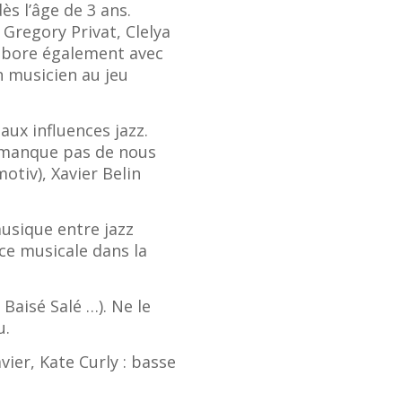
ès l’âge de 3 ans.
 Gregory Privat, Clelya
llabore également avec
n musicien au jeu
aux influences jazz.
e manque pas de nous
otiv), Xavier Belin
usique entre jazz
ce musicale dans la
 Baisé Salé …). Ne le
u.
vier, Kate Curly : basse