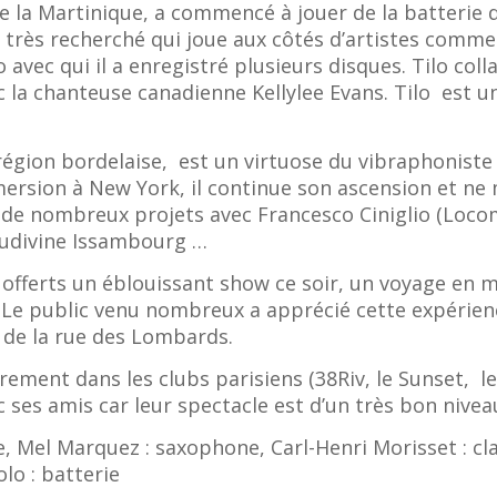
de la Martinique, a commencé à jouer de la batterie d
r très recherché qui joue aux côtés d’artistes comme
 avec qui il a enregistré plusieurs disques. Tilo co
c la chanteuse canadienne Kellylee Evans. Tilo est u
 région bordelaise, est un virtuose du vibraphoniste 
ersion à New York, il continue son ascension et n
 à de nombreux projets avec Francesco Ciniglio (Locom
 Ludivine Issambourg …
offerts un éblouissant show ce soir, un voyage en m
 Le public venu nombreux a apprécié cette expérien
b de la rue des Lombards.
èrement dans les clubs parisiens (38Riv, le Sunset, le
 ses amis car leur spectacle est d’un très bon nivea
e, Mel Marquez : saxophone, Carl-Henri Morisset : cla
olo : batterie