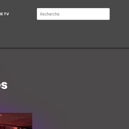
NE TV
es