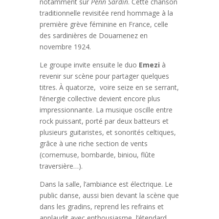
notamment sur
Penn Sardin
. Cette chanson
traditionnelle revisitée rend hommage à la
première grève féminine en France, celle
des sardinières de Douarnenez en
novembre 1924.
Le groupe invite ensuite le duo
Emezi
à
revenir sur scène pour partager quelques
titres. À quatorze, voire seize en se serrant,
l’énergie collective devient encore plus
impressionnante. La musique oscille entre
rock puissant, porté par deux batteurs et
plusieurs guitaristes, et sonorités celtiques,
grâce à une riche section de vents
(cornemuse, bombarde, biniou, flûte
traversière…).
Dans la salle, l’ambiance est électrique. Le
public danse, aussi bien devant la scène que
dans les gradins, reprend les refrains et
applaudit avec enthousiasme, l’étendard