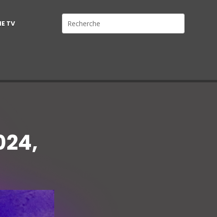
NE TV
024,