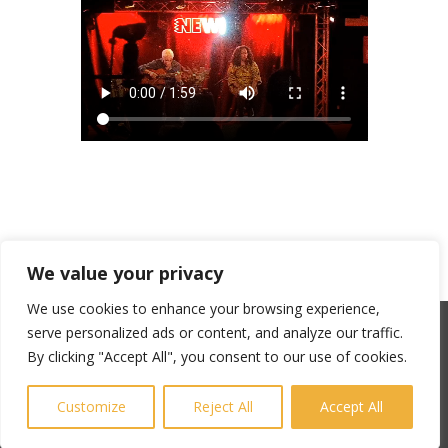
We value your privacy
We use cookies to enhance your browsing experience,
serve personalized ads or content, and analyze our traffic.
SACEM : 101735096 – ©Copyright Zicline 1998 –
By clicking "Accept All", you consent to our use of cookies.
2026
Any reproduction prohibited
Customize
Reject All
Accept All
CGU