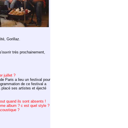
é, Gorillaz.
 s'ouvrir très prochainement,
 juillet ?
e de Paris a lieu un festival pour
rogrammation de ce festival a
 placé ses artistes et éjecté
tout quand ils sont absents !
isième album ? c est quel style
?
'acoustique ?