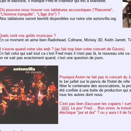
Djib le bassiste, il manque Fred le chanteur qui est à Marseille.
Où pouvons-nous trouver vos tablatures accoustiques ("Raisonne",
"L'homme tranquille", "L'âge d'or") ?
Nos tablatures seront bientôt disponibles sur notre site astonvilla.org.
Quels sont vos goûts musicaux ?
En ce moment on aime bien Radiohead, Coltrane, Mickey 3D, Keith Jarrett, Tét
Il s'ouvre quand votre site web ? (au fait trop bien votre concert de Gisors).
En fait celui qui sait tout ca c'est Fred mais il n'est pas là, le nouveau site va
on ne sait pas exactement quand, c'est une question de jours.
Pourquoi Aston ne fait pas le concert du 1er
le 1er juillet sur le parvis de l'hotel de vill
fêter le centenaire des associations, la p
été confiée à une boite de production qui a
tous les autres dont nous.
C'est pas bien d'accuser les copains ! sur
:-)))))). Le pov' Fred.... Bon sinon, le tro
électrique "pur et dur" ? ou y aura t il de l