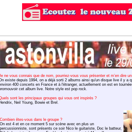
Je ne vous connais que de nom, pourriez-vous vous présenter et m’en dire un
On existe depuis 1994, on a déjà sorti 2 albums ainsi qu'un disque live il y a 
environ 400 concerts en France et à l'étranger, actuellement on est en tournée 
promouvoir cet album live. Notre style est pop rock.
Quels sont les principaux groupes qui vous ont inspirés ?
Hendrix, Neil Young, Bowie et Brel.
Combien êtes-vous dans le groupe ?
On est 4 et en ce moment 5 sur scène avec en plus un
percussionniste, sont présents ce soir Nico le guitariste, Doc le batteur,