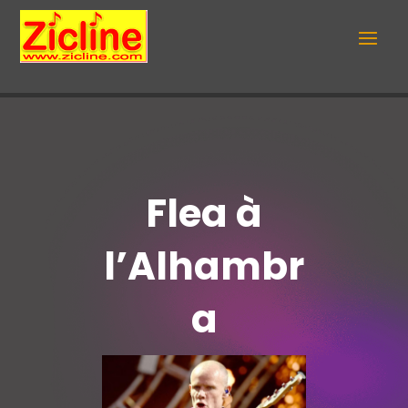
Flea à
l’Alhambr
a