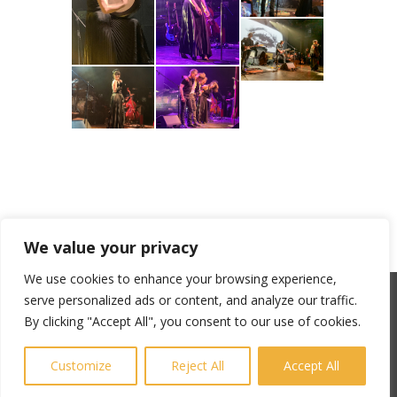
We value your privacy
We use cookies to enhance your browsing experience,
serve personalized ads or content, and analyze our traffic.
SACEM : 101735096 – ©Copyright Zicline 1998 –
By clicking "Accept All", you consent to our use of cookies.
2026
Any reproduction prohibited
Customize
Reject All
Accept All
CGU