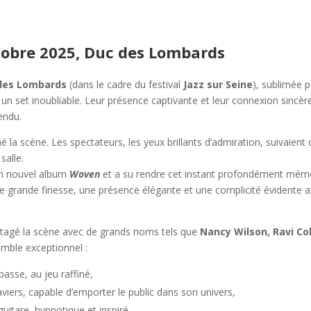
ctobre 2025, Duc des Lombards
des Lombards
(dans le cadre du festival
Jazz sur Seine
), sublimée 
 un set inoubliable. Leur présence captivante et leur connexion sincèr
endu.
iné la scène. Les spectateurs, les yeux brillants d’admiration, suivaie
salle.
on nouvel album
Woven
et a su rendre cet instant profondément mémo
ne grande finesse, une présence élégante et une complicité évidente 
artagé la scène avec de grands noms tels que
Nancy Wilson, Ravi Co
semble exceptionnel :
basse, au jeu raffiné,
viers, capable d’emporter le public dans son univers,
guitare, hypnotique et inspiré,