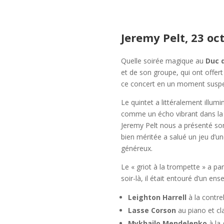
Jeremy Pelt, 23 o
Quelle soirée magique au
Duc 
et de son groupe, qui ont offert
ce concert en un moment susp
Le quintet a littéralement illum
comme un écho vibrant dans la 
Jeremy Pelt nous a présenté s
bien méritée a salué un jeu d’u
généreux.
Le « griot à la trompette » a p
soir-là, il était entouré d’un en
Leighton Harrell
à la contre
Lasse Corson
au piano et cla
Mykhailo Mendelenko
à la 