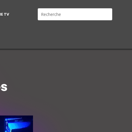
NE TV
es