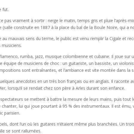
 fut.
pas vraiment à sortir : neige le matin, temps gris et pluie l’après-midi
e (salle construite en 1887 à la place du bal de la Boule Noire, qui a 
au mauvais sens du terme, le public est venu remplir la Cigale et r
 musiciens.
 flamenco, rumba, jazz, musique colombienne et cubaine. Il joue sur u
 équipe de musiciens de choc : un guitariste, un bassiste, un violoni
mpositions sont entraînantes, et l’ambiance est vite montée dans la sa
uelques anecdotes en un très bon français ou en anglais. Il raconte av
r, lorsqu’il se rendait chez son père à Arles durant son enfance.
 spectateurs se mettent à battre la mesure de leurs mains, puis tout 
chanter, lui qui joue pourtant à 95 % des instrumentaux. Il est ému, 
c parisien.
els, dont l’un où les guitares n’étaient même plus branchées. Un trois
alle se sont rallumées.