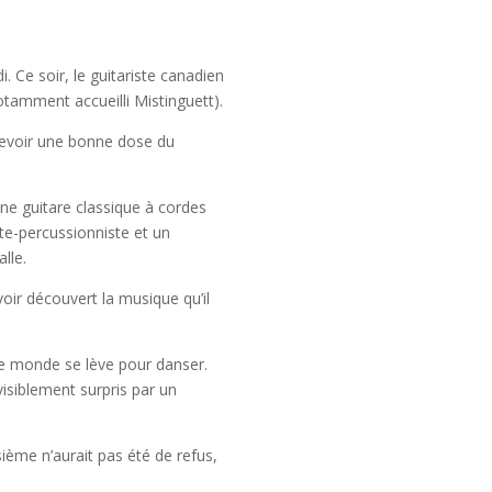
. Ce soir, le guitariste canadien
notamment accueilli Mistinguett).
ecevoir une bonne dose du
ne guitare classique à cordes
ste-percussionniste et un
lle.
oir découvert la musique qu’il
le monde se lève pour danser.
visiblement surpris par un
ième n’aurait pas été de refus,