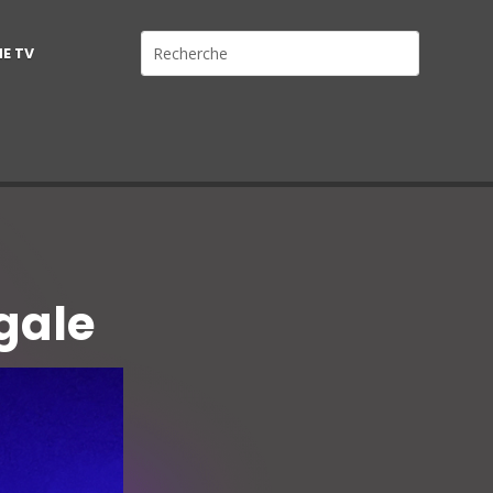
NE TV
gale