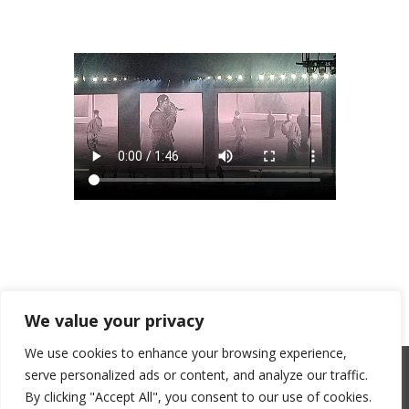
We value your privacy
We use cookies to enhance your browsing experience,
serve personalized ads or content, and analyze our traffic.
SACEM : 101735096 – ©Copyright Zicline 1998 –
By clicking "Accept All", you consent to our use of cookies.