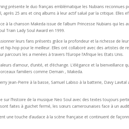
ing présente le duo français emblématique les Nubians reconnues pou
, après 25 ans et cinq albums à leur actif salué par la critique. Elles 
ce à la chanson Makeda issue de l’album Princesse Nubians qui les ava
Soul Train Lady Soul Award en 1999.
ssionner leurs fans présents grâce la profondeur et la richesse de leurs
l, et hip-hop pour le meilleur. Elles ont collaboré avec des artistes de
r parcours les a menées à travers l’Europe l’Afrique les Etats Unis.
eurs d’amour, d’unité, et d’échange. L’élégance et la bienveillance qu’e
 morceaux familiers comme Demain , Makeda.
ry Jean-Pierre à la basse, Samuel Labiso à la batterie, Davy Lavital a
e sur l’histoire de la musique Neo Soul avec des textes toujours perti
e sont faites à guichet fermé, les sœurs camerounaises face à un audi
ent une touche d’audace à la scène française et continuent de façonn