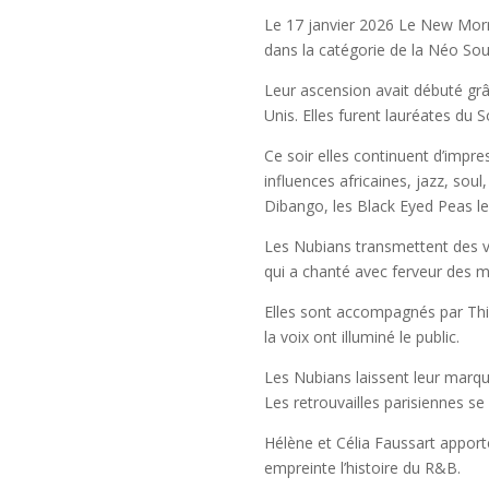
Le 17 janvier 2026 Le New Morn
dans la catégorie de la Néo Soul
Leur ascension avait débuté grâ
Unis. Elles furent lauréates du 
Ce soir elles continuent d’impre
influences africaines, jazz, sou
Dibango, les Black Eyed Peas leu
Les Nubians transmettent des val
qui a chanté avec ferveur des
Elles sont accompagnés par Thier
la voix ont illuminé le public.
Les Nubians laissent leur marqu
Les retrouvailles parisiennes s
Hélène et Célia Faussart apport
empreinte l’histoire du R&B.