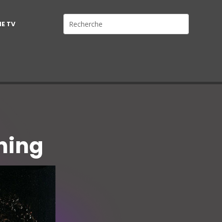
NE TV
ning