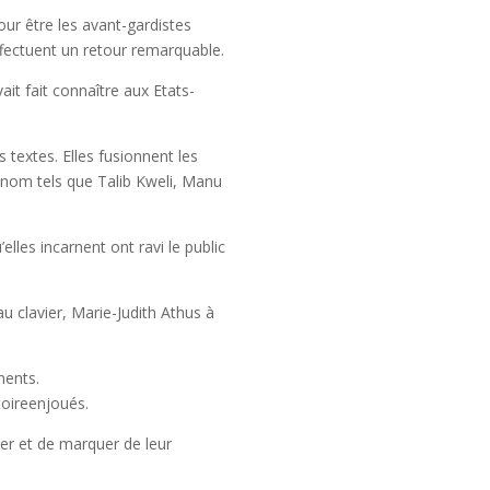
r être les avant-gardistes
effectuent un retour remarquable.
it fait connaître aux Etats-
 textes. Elles fusionnent les
 renom tels que Talib Kweli, Manu
lles incarnent ont ravi le public
u clavier, Marie-Judith Athus à
nents.
toireenjoués.
er et de marquer de leur