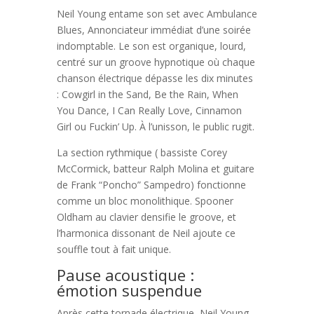
Neil Young entame son set avec Ambulance
Blues, Annonciateur immédiat d’une soirée
indomptable. Le son est organique, lourd,
centré sur un groove hypnotique où chaque
chanson électrique dépasse les dix minutes
: Cowgirl in the Sand, Be the Rain, When
You Dance, I Can Really Love, Cinnamon
Girl ou Fuckin’ Up. À l’unisson, le public rugit.
La section rythmique ( bassiste Corey
McCormick, batteur Ralph Molina et guitare
de Frank “Poncho” Sampedro) fonctionne
comme un bloc monolithique. Spooner
Oldham au clavier densifie le groove, et
l’harmonica dissonant de Neil ajoute ce
souffle tout à fait unique.
Pause acoustique :
émotion suspendue
Après cette tornade électrique, Neil Young