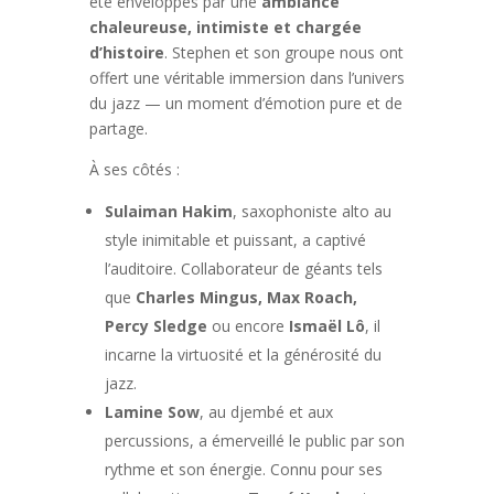
été enveloppés par une
ambiance
chaleureuse, intimiste et chargée
d’histoire
. Stephen et son groupe nous ont
offert une véritable immersion dans l’univers
du jazz — un moment d’émotion pure et de
partage.
À ses côtés :
Sulaiman Hakim
, saxophoniste alto au
style inimitable et puissant, a captivé
l’auditoire. Collaborateur de géants tels
que
Charles Mingus, Max Roach,
Percy Sledge
ou encore
Ismaël Lô
, il
incarne la virtuosité et la générosité du
jazz.
Lamine Sow
, au djembé et aux
percussions, a émerveillé le public par son
rythme et son énergie. Connu pour ses