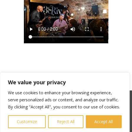
We value your privacy
We use cookies to enhance your browsing experience,
serve personalized ads or content, and analyze our traffic.
SACEM : 101735096 – ©Copyright Zicline 1998 –
By clicking "Accept All", you consent to our use of cookies.
2026
Any reproduction prohibited
Customize
Reject All
Accept All
CGU