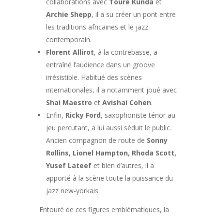
collaborations avec
Touré Kunda
et
Archie Shepp
, il a su créer un pont entre
les traditions africaines et le jazz
contemporain.
Florent Allirot
, à la contrebasse, a
entraîné l’audience dans un groove
irrésistible. Habitué des scènes
internationales, il a notamment joué avec
Shai Maestro
et
Avishai Cohen
.
Enfin,
Ricky Ford
, saxophoniste ténor au
jeu percutant, a lui aussi séduit le public.
Ancien compagnon de route de
Sonny
Rollins, Lionel Hampton, Rhoda Scott,
Yusef Lateef
et bien d’autres, il a
apporté à la scène toute la puissance du
jazz new-yorkais.
Entouré de ces figures emblématiques, la