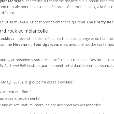
ylor Momsen
, chanteuse au charisme magnétique. Connue initialemen
ion radicale pour devenir une véritable icône rock. Sa voix, à la fois r
ité rare.
le vit sa musique. Et c’est probablement ce qui rend
The Pretty Rec
rd rock et mélancolie
Reckless
a revendiqué des influences issues du grunge et du hard ro
s comme
Nirvana
ou
Soundgarden
, mais avec une touche contempora
s lourds, atmosphères sombres et refrains accrocheurs. Des titres c
by Rock and Roll
illustrent parfaitement cette dualité entre puissance et
t Me Up
(2010), le groupe n’a cessé d’évoluer :
ovocateur et affirmé
lus blues et expérimental
 : une œuvre mature, marquée par des épreuves personnelles