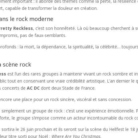
ement important : il aborde des thèmes comme la perte, la résilience e
, capable de transformer la douleur en création.
dans le rock moderne
retty Reckless
, c’est son honnêteté. Là où beaucoup cherchent à su
 compromis, pas de faux-semblants.
onds : la mort, la dépendance, la spiritualité, la célébrité… toujours
a scène rock
ess
est l’un des rares groupes à maintenir vivant un rock sombre et in
lic tout en conservant une vraie crédibilité artistique. L’an dernier le
es concerts de
AC DC
dont deux Stade de France.
encore une place pour un rock sincère, viscéral et sans concession.
 simplement un groupe de rock : c’est une expérience émotionnelle. P
forte, le groupe s’impose comme un acteur incontournable du rock 
rtira le 26 juin prochain et ils seront sur la scène du Hellfest le 18 j
leur titre sorti pour Noël :
Where Are You Christmas
.