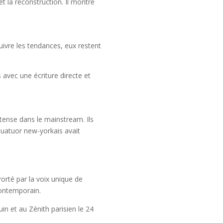
t la reconstruction. Il montre
ivre les tendances, eux restent
 avec une écriture directe et
tense dans le mainstream. Ils
 quatuor new-yorkais avait
orté par la voix unique de
contemporain.
uin et au Zénith parisien le 24