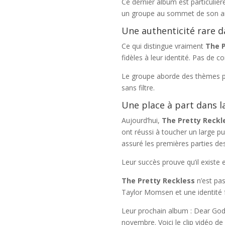
Ce dernier album est particulièr
un groupe au sommet de son art
Une authenticité rare 
Ce qui distingue vraiment
The P
fidèles à leur identité. Pas de
Le groupe aborde des thèmes prof
sans filtre.
Une place à part dans l
Aujourd’hui,
The Pretty Reckl
ont réussi à toucher un large pub
assuré les premières parties d
Leur succès prouve qu’il existe 
The Pretty Reckless
n’est pas
Taylor Momsen et une identité 
Leur prochain album : Dear God so
novembre. Voici le clip vidéo de 