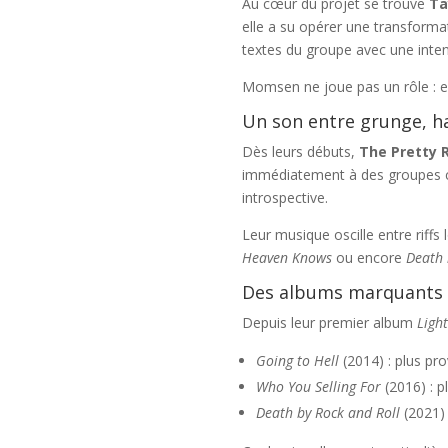
Au cœur du projet se trouve
Ta
elle a su opérer une transformat
textes du groupe avec une intens
Momsen ne joue pas un rôle : el
Un son entre grunge, ha
Dès leurs débuts,
The Pretty 
immédiatement à des groupe
introspective.
Leur musique oscille entre riff
Heaven Knows
ou encore
Death 
Des albums marquants
Depuis leur premier album
Ligh
Going to Hell
(2014) : plus pr
Who You Selling For
(2016) : p
Death by Rock and Roll
(2021)