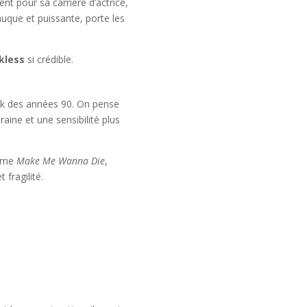
t pour sa carrière d’actrice,
auque et puissante, porte les
kless
si crédible.
ck des années 90. On pense
ine et une sensibilité plus
omme
Make Me Wanna Die
,
 fragilité.