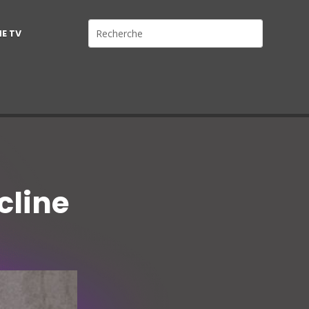
NE TV
cline