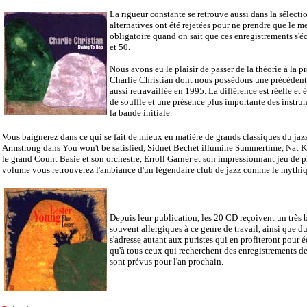
La rigueur constante se retrouve aussi dans la sélection
alternatives ont été rejetées pour ne prendre que le 
obligatoire quand on sait que ces enregistrements s'é
et 50.
Nous avons eu le plaisir de passer de la théorie à la p
Charlie Christian dont nous possédons une précédente 
aussi retravaillée en 1995. La différence est réelle e
de souffle et une présence plus importante des instrum
la bande initiale.
Vous baignerez dans ce qui se fait de mieux en matière de grands classiques du jazz
Armstrong dans You won't be satisfied, Sidnet Bechet illumine Summertime, Nat K
le grand Count Basie et son orchestre, Erroll Garner et son impressionnant jeu de
volume vous retrouverez l'ambiance d'un légendaire club de jazz comme le mythi
Depuis leur publication, les 20 CD reçoivent un très b
souvent allergiques à ce genre de travail, ainsi que d
s'adresse autant aux puristes qui en profiteront pour é
qu'à tous ceux qui recherchent des enregistrements d
sont prévus pour l'an prochain.