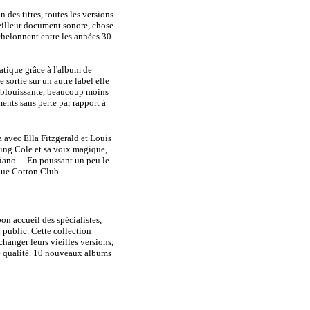
 des titres, toutes les versions
meilleur document sonore, chose
chelonnent entre les années 30
ratique grâce à l'album de
sortie sur un autre label elle
t éblouissante, beaucoup moins
ents sans perte par rapport à
 avec Ella Fitzgerald et Louis
ing Cole et sa voix magique,
 piano… En poussant un peu le
que Cotton Club.
on accueil des spécialistes,
u public. Cette collection
changer leurs vieilles versions,
e qualité. 10 nouveaux albums