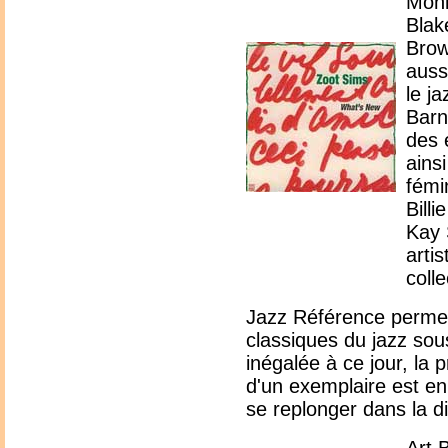
Monk
Blak
Brow
auss
le j
Barn
des 
ains
fémi
Bill
Kay 
arti
colle
Jazz Référence permet
classiques du jazz sou
inégalée à ce jour, la 
d'un exemplaire est e
se replonger dans la d