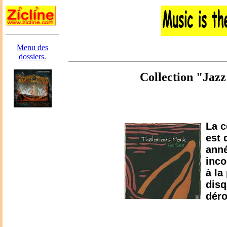
Menu des
dossiers.
Collection "Jazz
La c
est 
anné
inco
à la
disq
déro