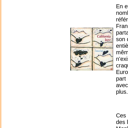
En e
nomb
réfé
Fran
part
son 
enti
même
n'exi
craq
Euro
part
avec
plus.
Ces 
des 