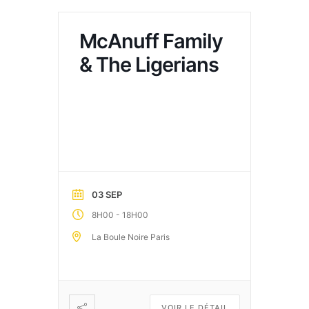
McAnuff Family
& The Ligerians
03 SEP
-
8H00
18H00
La Boule Noire Paris
VOIR LE DÉTAIL