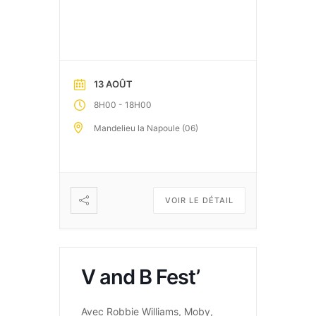
13 AOÛT
-
8H00
18H00
Mandelieu la Napoule (06)
VOIR LE DÉTAIL
V and B Fest’
Avec Robbie Williams, Moby,