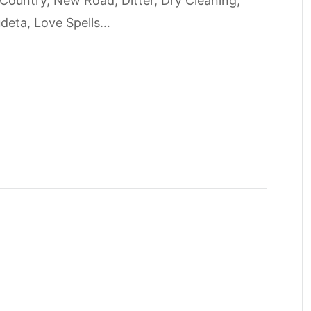
 Country, New Road, Ditter, Dry Cleaning,
deta, Love Spells…