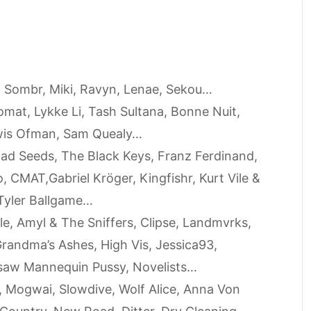
r, Sombr, Miki, Ravyn, Lenae, Sekou…
mat, Lykke Li, Tash Sultana, Bonne Nuit,
wis Ofman, Sam Quealy…
ad Seeds, The Black Keys, Franz Ferdinand,
o, CMAT,Gabriel Kröger, Kingfishr, Kurt Vile &
Tyler Ballgame…
le, Amyl & The Sniffers, Clipse, Landmvrks,
randma’s Ashes, High Vis, Jessica93,
saw Mannequin Pussy, Novelists…
l, Mogwai, Slowdive, Wolf Alice, Anna Von